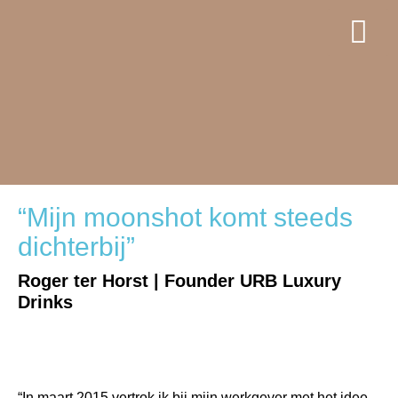
“Mijn moonshot komt steeds
dichterbij”
Roger ter Horst | Founder URB Luxury
Drinks
“In maart 2015 vertrok ik bij mijn werkgever met het idee